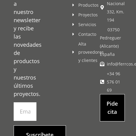
a
Nacional
Productos
nuestro
332, Km.
Proyectos
newsletter
194
Servicios
y recibe
03750
Contacto
las
Pedreguer
novedades
Alta
(Alicante)
de
proveedores
España
productos
y clientes
info@ferrcos.
y
+34 96
nuestros
576 01
últimos
69
proyectos.
Pide
cita
Suscríbete