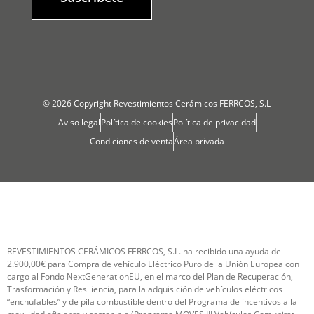
© 2026 Copyright Revestimientos Cerámicos FERRCOS, S.L
Aviso legal
Política de cookies
Política de privacidad
Condiciones de venta
Área privada
REVESTIMIENTOS CERÁMICOS FERRCOS, S.L. ha recibido una ayuda de
2.900,00€ para Compra de vehículo Eléctrico Puro de la Unión Europea con
cargo al Fondo NextGenerationEU, en el marco del Plan de Recuperación,
Trasformación y Resiliencia, para la adquisición de vehículos eléctricos
“enchufables” y de pila combustible dentro del Programa de incentivos a la