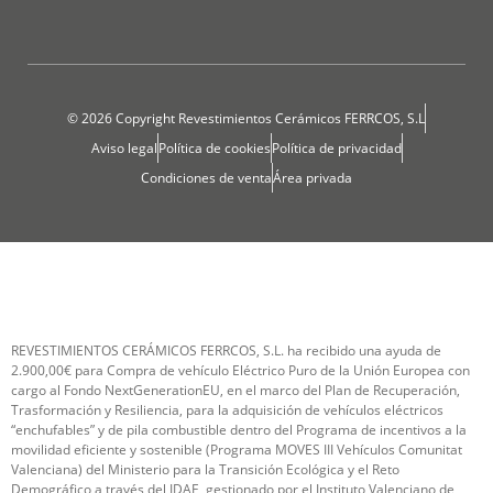
© 2026 Copyright Revestimientos Cerámicos FERRCOS, S.L
Aviso legal
Política de cookies
Política de privacidad
Condiciones de venta
Área privada
REVESTIMIENTOS CERÁMICOS FERRCOS, S.L. ha recibido una ayuda de
2.900,00€ para Compra de vehículo Eléctrico Puro de la Unión Europea con
cargo al Fondo NextGenerationEU, en el marco del Plan de Recuperación,
Trasformación y Resiliencia, para la adquisición de vehículos eléctricos
“enchufables” y de pila combustible dentro del Programa de incentivos a la
movilidad eficiente y sostenible (Programa MOVES III Vehículos Comunitat
Valenciana) del Ministerio para la Transición Ecológica y el Reto
Demográfico a través del IDAE, gestionado por el Instituto Valenciano de