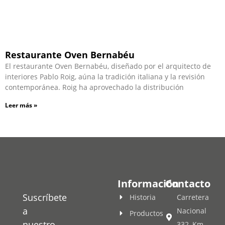
Restaurante Oven Bernabéu
El restaurante Oven Bernabéu, diseñado por el arquitecto de
interiores Pablo Roig, aúna la tradición italiana y la revisión
contemporánea. Roig ha aprovechado la distribución
Leer más »
Información
Contacto
Suscríbete
Historia
Carretera
a
Nacional
Productos
nuestro
332, Km.