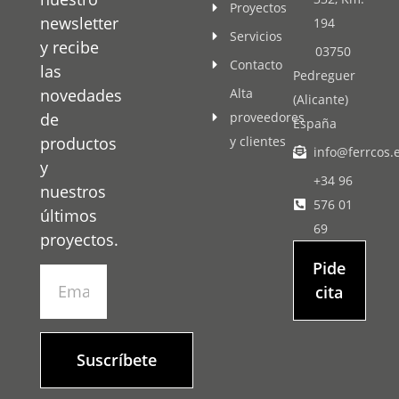
Proyectos
newsletter
194
Servicios
y recibe
03750
Contacto
las
Pedreguer
novedades
Alta
(Alicante)
de
proveedores
España
productos
y clientes
info@ferrcos.
y
+34 96
nuestros
576 01
últimos
69
proyectos.
Pide
cita
Suscríbete