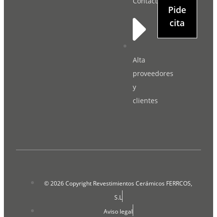
Contacto
Pide
cita
Alta
proveedores
y
clientes
© 2026 Copyright Revestimientos Cerámicos FERRCOS,
S.L
Aviso legal