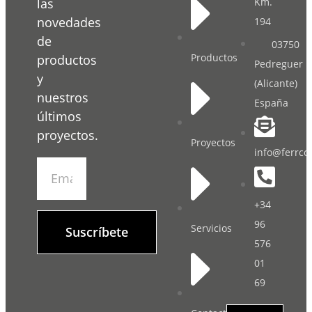
Km.
las
novedades
194
de
03750
Productos
productos
Pedreguer
y
(Alicante)
nuestros
España
últimos
proyectos.
Proyectos
info@ferrco
+34
96
Servicios
Suscríbete
576
01
69