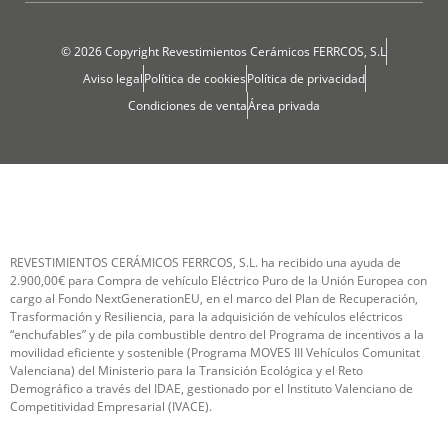
© 2026 Copyright Revestimientos Cerámicos FERRCOS, S.L
Aviso legal
Política de cookies
Política de privacidad
Condiciones de venta
Área privada
REVESTIMIENTOS CERÁMICOS FERRCOS, S.L. ha recibido una ayuda de
2.900,00€ para Compra de vehículo Eléctrico Puro de la Unión Europea con
cargo al Fondo NextGenerationEU, en el marco del Plan de Recuperación,
Trasformación y Resiliencia, para la adquisición de vehículos eléctricos
“enchufables” y de pila combustible dentro del Programa de incentivos a la
movilidad eficiente y sostenible (Programa MOVES III Vehículos Comunitat
Valenciana) del Ministerio para la Transición Ecológica y el Reto
Demográfico a través del IDAE, gestionado por el Instituto Valenciano de
Competitividad Empresarial (IVACE).