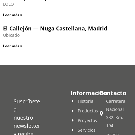
LOLO
Leer más »
El Callejón — Nuga Castellana, Madrid
Ubicado
Leer más »
Información
Contacto
Suscríbete
Historia
Carretera
a
Nacional
Productos
nuestro
332, Km.
Proyectos
newsletter
194
Servicios
y recibe