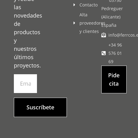
03750
Contacto
las
Pedreguer
novedades
Alta
(Alicante)
de
proveedores
España
productos
y clientes
info@ferrcos.
y
+34 96
nuestros
576 01
últimos
69
proyectos.
Pide
cita
Suscríbete