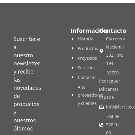
Información
Contacto
Suscríbete
Historia
Carretera
a
Nacional
Productos
nuestro
332, Km.
Proyectos
newsletter
194
Servicios
y recibe
03750
Contacto
las
Pedreguer
novedades
Alta
(Alicante)
de
proveedores
España
productos
y clientes
info@ferrcos.
y
+34 96
nuestros
576 01
últimos
69