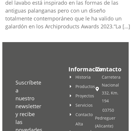
del lavabo está inspirado en las formas de las
antiguas palanganas pero con un diseño
totalmente contemporáneo que le ha valido un
galardón en los Archiproducts Awards 2023.“La […]
Información
Contacto
Historia
Carretera
Suscríbete
Nacional
Productos
a
332, Km.
Proyectos
nuestro
194
Servicios
newsletter
03750
y recibe
Contacto
Pedreguer
las
Alta
(Alicante)
novedades