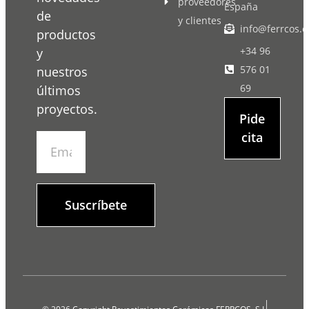
proveedores
España
de
y clientes
info@ferrcos.e
productos
+34 96
y
576 01
nuestros
69
últimos
proyectos.
Pide
cita
Suscríbete