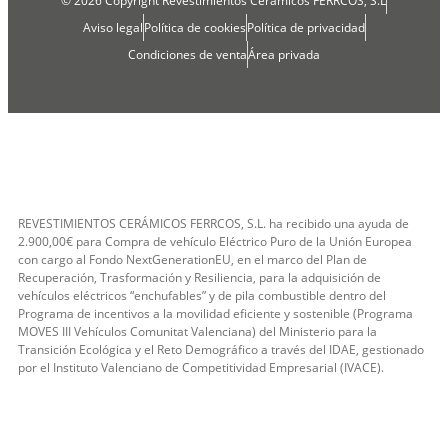
© 2026 Copyright Revestimientos Cerámicos FERRCOS, S.L
Aviso legal
Política de cookies
Política de privacidad
Condiciones de venta
Área privada
REVESTIMIENTOS CERÁMICOS FERRCOS, S.L. ha recibido una ayuda de
2.900,00€ para Compra de vehículo Eléctrico Puro de la Unión Europea
con cargo al Fondo NextGenerationEU, en el marco del Plan de
Recuperación, Trasformación y Resiliencia, para la adquisición de
vehículos eléctricos “enchufables” y de pila combustible dentro del
Programa de incentivos a la movilidad eficiente y sostenible (Programa
MOVES III Vehículos Comunitat Valenciana) del Ministerio para la
Transición Ecológica y el Reto Demográfico a través del IDAE, gestionado
por el Instituto Valenciano de Competitividad Empresarial (IVACE).