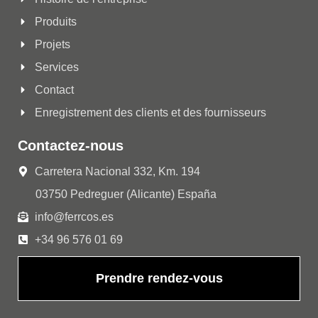
Produits
Projets
Services
Contact
Enregistrement des clients et des fournisseurs
Contactez-nous
Carretera Nacional 332, Km. 194
03750 Pedreguer (Alicante) España
info@ferrcos.es
+34 96 576 01 69
Prendre rendez-vous