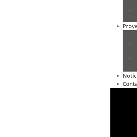
Proy
Notic
Cont