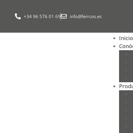
+34 96 576 01 69
info@ferrcos.es
Inicio
Conó
Prod