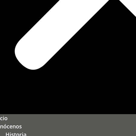
icio
nócenos
Historia