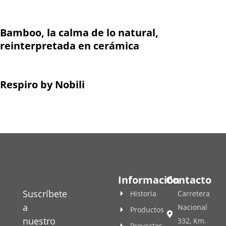
Bamboo, la calma de lo natural,
reinterpretada en cerámica
Respiro by Nobili
Información
Contacto
Suscríbete
Historia
Carretera
a
Nacional
Productos
nuestro
332, Km.
Proyectos