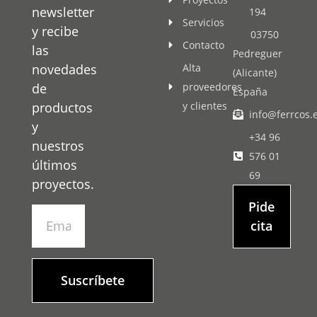
newsletter
194
Servicios
y recibe
03750
Contacto
las
Pedreguer
novedades
Alta
(Alicante)
de
proveedores
España
productos
y clientes
info@ferrcos.
y
+34 96
nuestros
576 01
últimos
69
proyectos.
Pide
cita
Suscríbete