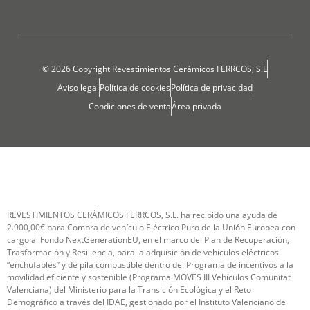
© 2026 Copyright Revestimientos Cerámicos FERRCOS, S.L
Aviso legal
Política de cookies
Política de privacidad
Condiciones de venta
Área privada
REVESTIMIENTOS CERÁMICOS FERRCOS, S.L. ha recibido una ayuda de
2.900,00€ para Compra de vehículo Eléctrico Puro de la Unión Europea con
cargo al Fondo NextGenerationEU, en el marco del Plan de Recuperación,
Trasformación y Resiliencia, para la adquisición de vehículos eléctricos
“enchufables” y de pila combustible dentro del Programa de incentivos a la
movilidad eficiente y sostenible (Programa MOVES III Vehículos Comunitat
Valenciana) del Ministerio para la Transición Ecológica y el Reto
Demográfico a través del IDAE, gestionado por el Instituto Valenciano de