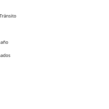
Tránsito
Baño
nados