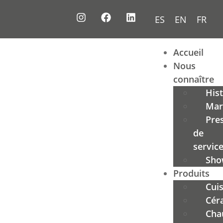
ES
EN
FR
Accueil
Nous
connaître
Hist
Mar
Pre
de
servic
Sho
Produits
Cui
Cér
Cha