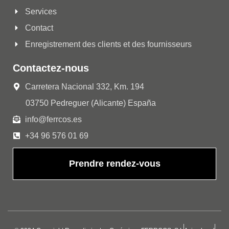
Services
Contact
Enregistrement des clients et des fournisseurs
Contactez-nous
Carretera Nacional 332, Km. 194
03750 Pedreguer (Alicante) España
info@ferrcos.es
+34 96 576 01 69
Prendre rendez-vous