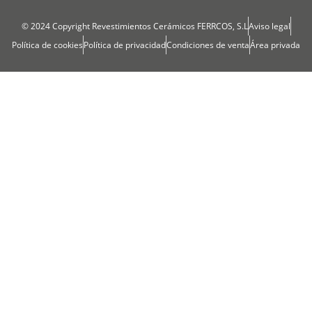
© 2024 Copyright Revestimientos Cerámicos FERRCOS, S.L
Aviso legal
Política de cookies
Política de privacidad
Condiciones de venta
Área privada