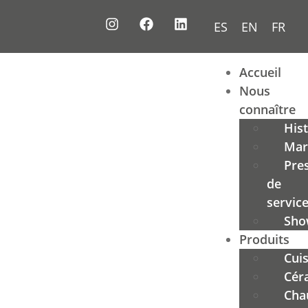
ES
EN
FR
Accueil
Nous
connaître
Hist
Mar
Pre
de
servic
Sho
Produits
Cui
Cér
Cha