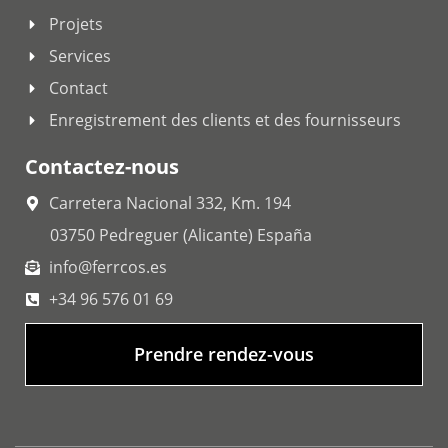
Projets
Services
Contact
Enregistrement des clients et des fournisseurs
Contactez-nous
Carretera Nacional 332, Km. 194
03750 Pedreguer (Alicante) España
info@ferrcos.es
+34 96 576 01 69
Prendre rendez-vous