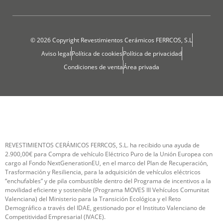
© 2026 Copyright Revestimientos Cerámicos FERRCOS, S.L
Aviso legal
Política de cookies
Política de privacidad
Condiciones de venta
Área privada
REVESTIMIENTOS CERÁMICOS FERRCOS, S.L. ha recibido una ayuda de
2.900,00€ para Compra de vehículo Eléctrico Puro de la Unión Europea con
cargo al Fondo NextGenerationEU, en el marco del Plan de Recuperación,
Trasformación y Resiliencia, para la adquisición de vehículos eléctricos
“enchufables” y de pila combustible dentro del Programa de incentivos a la
movilidad eficiente y sostenible (Programa MOVES III Vehículos Comunitat
Valenciana) del Ministerio para la Transición Ecológica y el Reto
Demográfico a través del IDAE, gestionado por el Instituto Valenciano de
Competitividad Empresarial (IVACE).