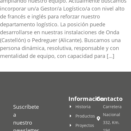
ampliando nuestro equipo. Actualmente buscamos
incorporar un/a Gestor/a Logístico/a con nivel alto
de francés e inglés para reforzar nuestro
departamento logístico. La posición puede
desarrollarse en nuestras instalaciones de Onda
(Castellón) o Pedreguer (Alicante). Buscamos una
persona dinámica, resolutiva, responsable y con
mentalidad de equipo, con capacidad para […]
Información
Contacto
Suscríbete
Historia
Carretera
a
Nacional
Productos
nuestro
332, Km.
Proyectos
newsletter
194