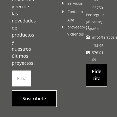
Servicios
y recibe
03750
Contacto
las
Pedreguer
novedades
Alta
(Alicante)
de
proveedores
España
productos
y clientes
info@ferrcos.
y
+34 96
nuestros
576 01
últimos
69
proyectos.
Pide
cita
Suscríbete