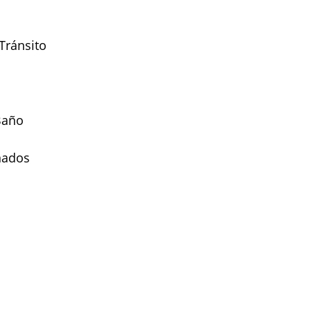
Tránsito
Baño
nados