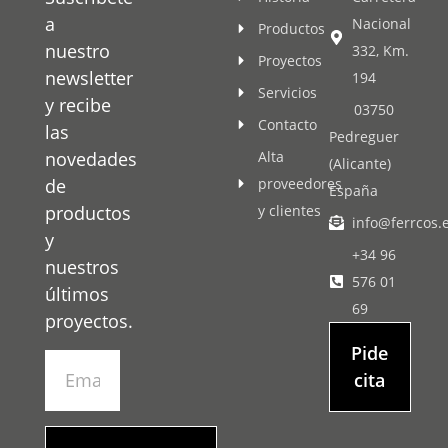
a
Nacional
Productos
nuestro
332, Km.
Proyectos
newsletter
194
Servicios
y recibe
03750
Contacto
las
Pedreguer
novedades
Alta
(Alicante)
de
proveedores
España
productos
y clientes
info@ferrcos.
y
+34 96
nuestros
576 01
últimos
69
proyectos.
Pide
cita