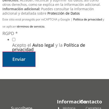
Derechos:
Acceder, rectificar y suprimir los datos, así como
otros derechos, como se explica en la información adicional.
Información adicional:
Puedes consultar la información
adicional y detallada sobre
Protección de Datos
Este sitio está protegido por reCAPTCHA y Google |
Política de privacidad
y
se aplican
términos de servicio.
RGPD
*
Acepto el
Aviso legal
y la
Política de
privacidad
Enviar
Información
Contacto
Suscríbete
Historia
Carretera