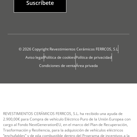
Suscríbete
© 2026 Copyright Revestimientos Cerámicos FERRCOS, S.L
Aviso legal
Política de cookies
Política de privacidad
Condiciones de venta
Área privada
REVESTIMIENTOS CERÁMICOS FERRCOS, S.L. ha recibido una ayuda de
2.900,00€ para Compra de vehículo Eléctrico Puro de la Unión Europea con
cargo al Fondo NextGenerationEU, en el marco del Plan de Recuperación,
Trasformación y Resiliencia, para la adquisición de vehículos eléctricos
“enchufables” y de pila combustible dentro del Programa de incentivos a la